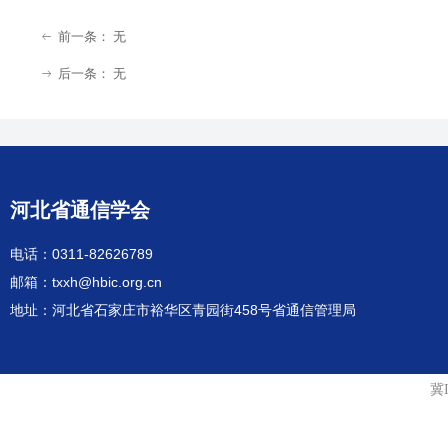
前一条：
无
ꂃ
后一条：
无
ꁹ
河北省通信学会
电话：0311-82626789
邮箱：txxh@hbic.org.cn
地址：河北省石家庄市裕华区青园街458号省通信管理局
冀I