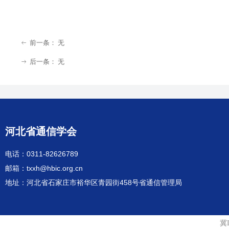
前一条：
无
ꂃ
后一条：
无
ꁹ
河北省通信学会
电话：0311-82626789
邮箱：txxh@hbic.org.cn
地址：河北省石家庄市裕华区青园街458号省通信管理局
冀I